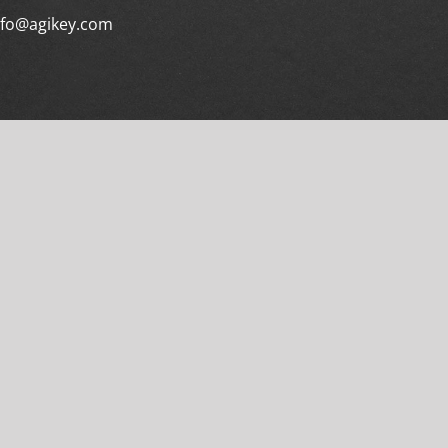
nfo@agikey.com